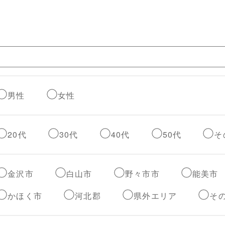
男性
女性
20代
30代
40代
50代
そ
金沢市
白山市
野々市市
能美市
かほく市
河北郡
県外エリア
そ