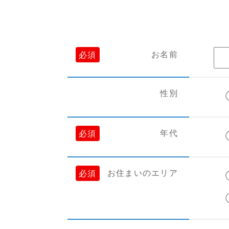
お名前
必須
性別
年代
必須
お住まいのエリア
必須