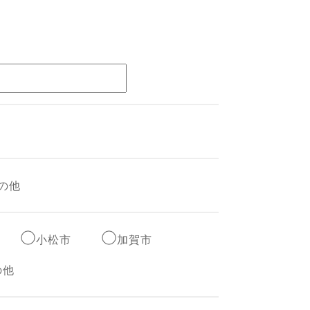
の他
小松市
加賀市
の他